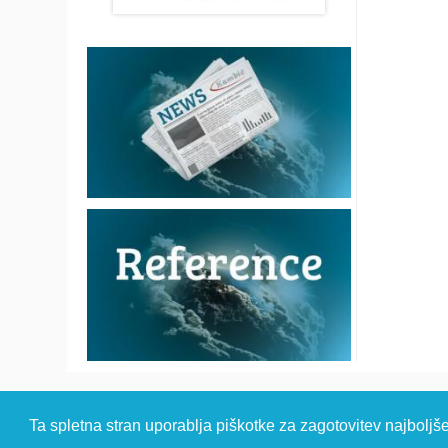
© 2026 Kambi
Ta spletna stran uporablja piškotke za zagotovitev najboljš
HEADQUARTER