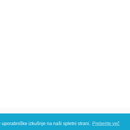
č d.o.o., Metliška cesta 16, 8333 Semič, Slovenia, Eu
e uporabniške izkušnje na naši spletni strani.
Preberite več
S: T: +386 (0)7 35 65 220, F: +386 (0)7 35 65 232, E:
info@kambic.com
-
Zasebnost in p