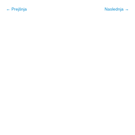
← Prejšnja
Naslednja →