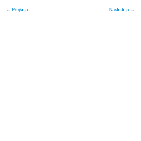
← Prejšnja
Naslednja →