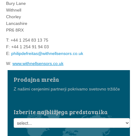
Bury Lane
Withnell
Chorley
Lancashire
PR6 8RX
T: +44 1 254 83 13 75
F: +44 1 254 91 94 03
E:
philipdefreitas@withnellsensors.co.uk
W:
www.withnellsensors.co.uk
Prodajna mreža
Z našimi cenjenimi partnerji pokrivamo svetovno tržišče
Izberite najbližjega predstavnika