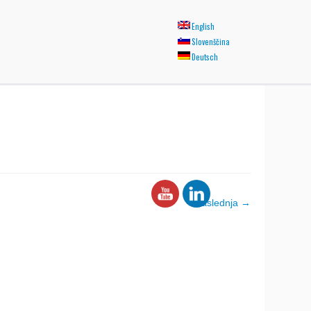
English
Slovenščina
Deutsch
Naslednja →