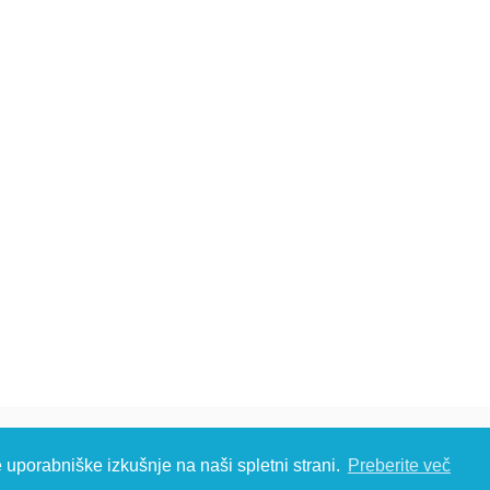
č d.o.o., Metliška cesta 16, 8333 Semič, Slovenia, Eu
e uporabniške izkušnje na naši spletni strani.
Preberite več
S: T: +386 (0)7 35 65 220, F: +386 (0)7 35 65 232, E:
info@kambic.com
-
Zasebnost in p