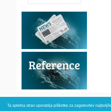
© 2026 Kambi
Ta spletna stran uporablja piškotke za zagotovitev najboljš
HEADQUARTER