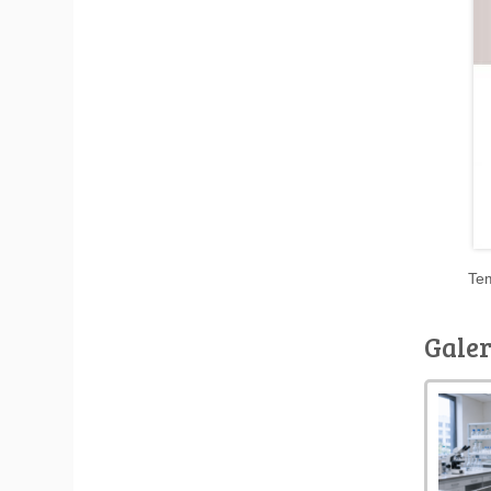
Tem
Galer