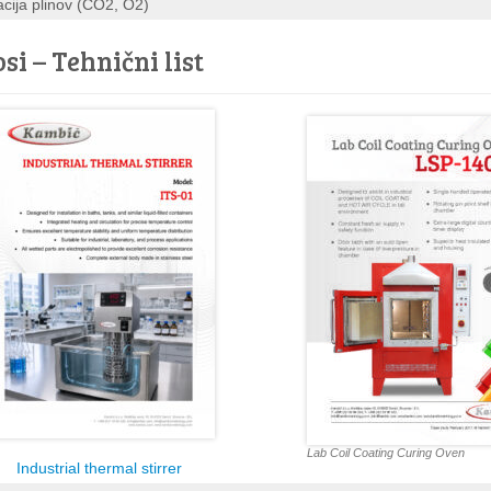
cija plinov (CO2, O2)
si – Tehnični list
Lab Coil Coating Curing Oven
Industrial thermal stirrer