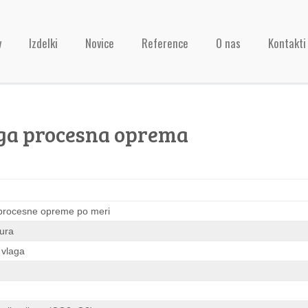
v
Izdelki
Novice
Reference
O nas
Kontakti
ga procesna oprema
 procesne opreme po meri
ura
 vlaga