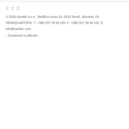
© 2026 Kambič d.o.o., Metliška cesta 16, 8333 Semič, Slovenia, Eu
HEADQUARTERS: T: +386 (0)7 35 65 220, F: +386 (0)7 35 65 232, E:
info@kambic.com
-
Zasebnost in piškotki