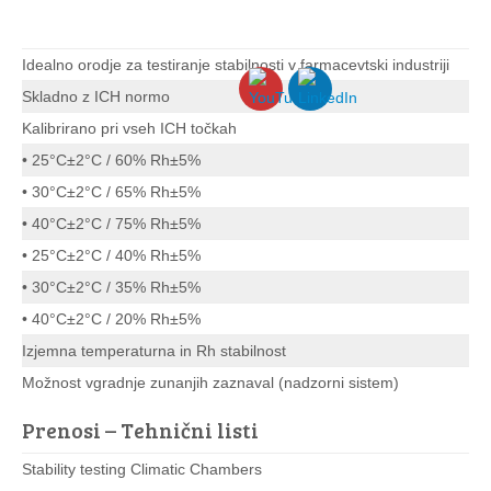
Idealno orodje za testiranje stabilnosti v farmacevtski industriji
Skladno z ICH normo
Kalibrirano pri vseh ICH točkah
• 25°C±2°C / 60% Rh±5%
• 30°C±2°C / 65% Rh±5%
• 40°C±2°C / 75% Rh±5%
• 25°C±2°C / 40% Rh±5%
• 30°C±2°C / 35% Rh±5%
• 40°C±2°C / 20% Rh±5%
Izjemna temperaturna in Rh stabilnost
Možnost vgradnje zunanjih zaznaval (nadzorni sistem)
Prenosi – Tehnični listi
Stability testing Climatic Chambers