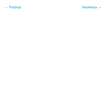
← Prejšnja
Naslednja →