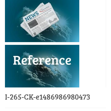
I-265-CK-e1486986980473