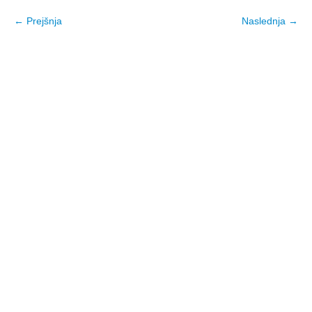
← Prejšnja
Naslednja →