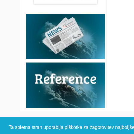
© 2026 Kambi
Ta spletna stran uporablja piškotke za zagotovitev najboljš
HEADQUARTER