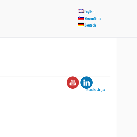
English
Slovenščina
Deutsch
Naslednja →