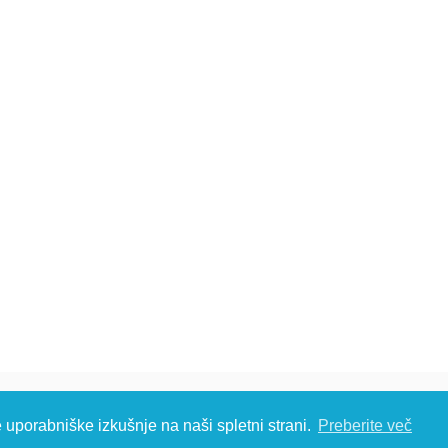
č d.o.o., Metliška cesta 16, 8333 Semič, Slovenia, Eu
e uporabniške izkušnje na naši spletni strani.
Preberite več
S: T: +386 (0)7 35 65 220, F: +386 (0)7 35 65 232, E:
info@kambic.com
-
Zasebnost in p