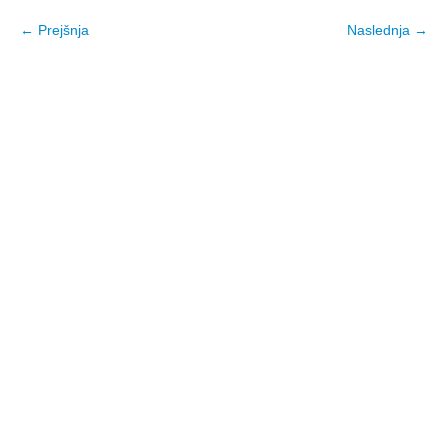
← Prejšnja
Naslednja →