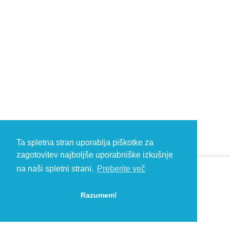
Ta spletna stran uporablja piškotke za
zagotovitev najboljše uporabniške izkušnje
na naši spletni strani.
Preberite več
© 2026 Kambič d.o.o., Metliška cesta 16, 8333 Semič, Slovenia, Eu
HEADQUARTERS: T: +386 (0)7 35 65 220, F: +386 (0)7 35 65 232, E:
Razumem!
info@kambic.com
-
Zasebnost in piškotki