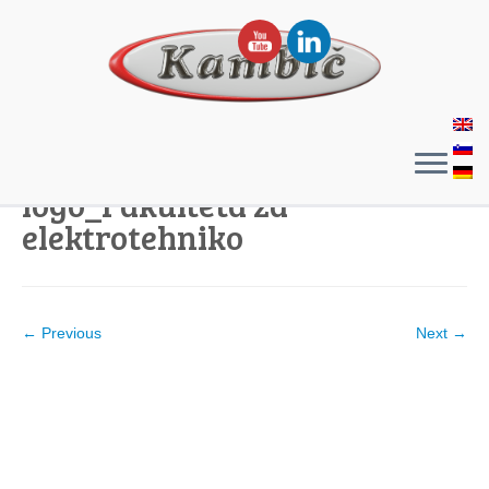
logo_Fakulteta za
elektrotehniko
← Previous
Next →