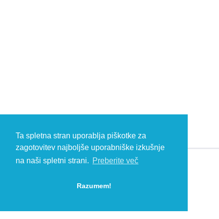
Ta spletna stran uporablja piškotke za
zagotovitev najboljše uporabniške izkušnje
na naši spletni strani.
Preberite več
© 2026 Kambič d.o.o., Metliška cesta 16, 8333 Semič, Slovenia, Eu
HEADQUARTERS: T: +386 (0)7 35 65 220, F: +386 (0)7 35 65 232, E:
Razumem!
info@kambic.com
-
Zasebnost in piškotki