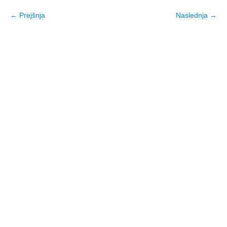
← Prejšnja
Naslednja →