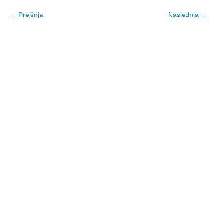
← Prejšnja
Naslednja →