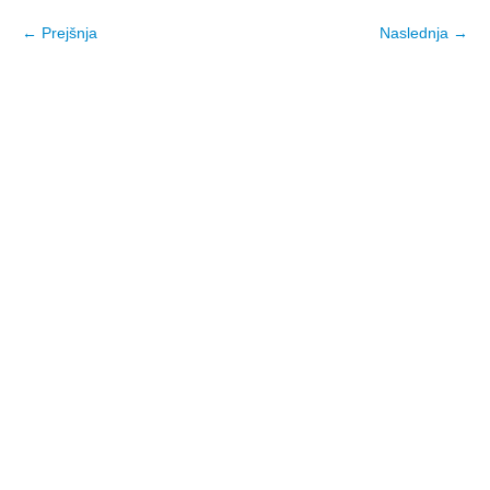
← Prejšnja
Naslednja →