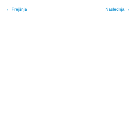
← Prejšnja
Naslednja →