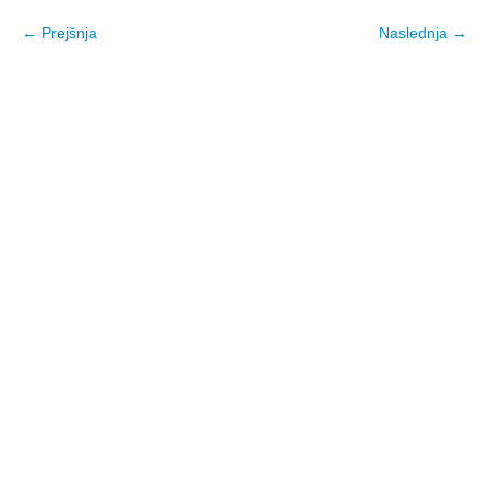
← Prejšnja
Naslednja →