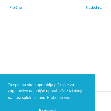
← Prejšnja
Naslednja →
Ta spletna stran uporablja piškotke za
zagotovitev najboljše uporabniške izkušnje
na naši spletni strani.
Preberite več
© 2026 Kambič d.o.o., Metliška cesta 16, 8333 Semič, Slovenia, Eu
Razumem!
HEADQUARTERS: T: +386 (0)7 35 65 220, F: +386 (0)7 35 65 232, E: