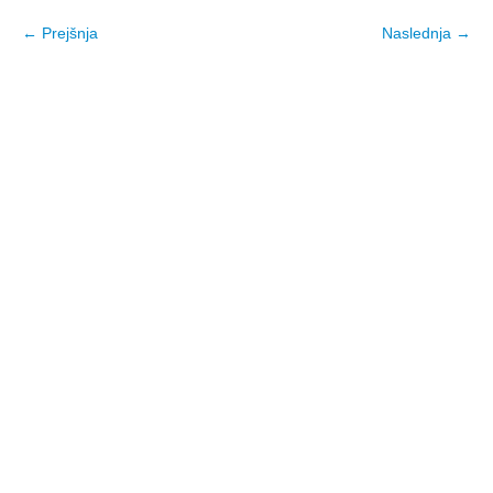
← Prejšnja
Naslednja →