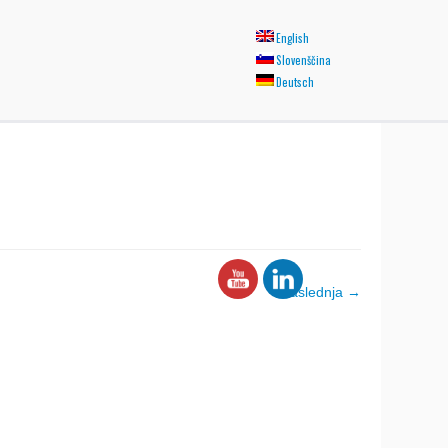
English
Slovenščina
Deutsch
Naslednja →