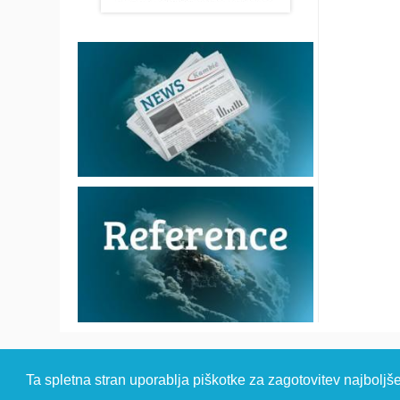
© 2026 Kambi
Ta spletna stran uporablja piškotke za zagotovitev najboljš
HEADQUARTER