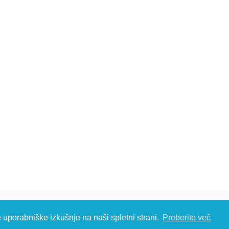
č d.o.o., Metliška cesta 16, 8333 Semič, Slovenia, Eu
e uporabniške izkušnje na naši spletni strani.
Preberite več
S: T: +386 (0)7 35 65 220, F: +386 (0)7 35 65 232, E:
info@kambic.com
-
Zasebnost in p