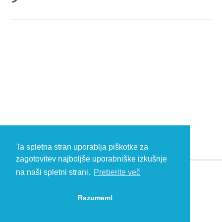
Ta spletna stran uporablja piškotke za
zagotovitev najboljše uporabniške izkušnje
na naši spletni strani.
Preberite več
© 2026 Kambič d.o.o., Metliška cesta 16, 8333 Semič, Slovenia, Eu
HEADQUARTERS: T: +386 (0)7 35 65 220, F: +386 (0)7 35 65 232, E:
Razumem!
info@kambic.com
-
Zasebnost in piškotki